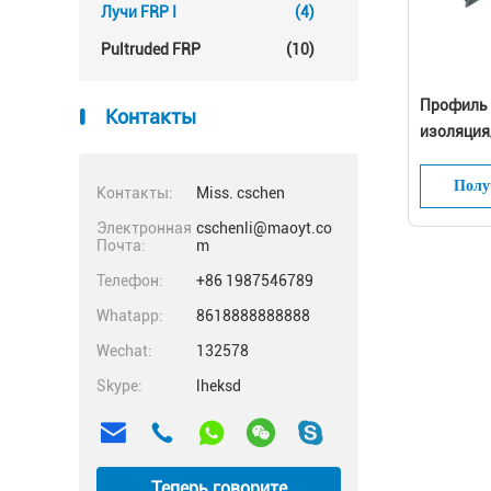
Лучи FRP I
(4)
Pultruded FRP
(10)
Профиль л
Контакты
изоляция
Полу
Контакты:
Miss. cschen
Электронная
cschenli@maoyt.co
Почта:
m
Телефон:
+86 1987546789
Whatapp:
8618888888888
Wechat:
132578
Skype:
lheksd
Теперь говорите