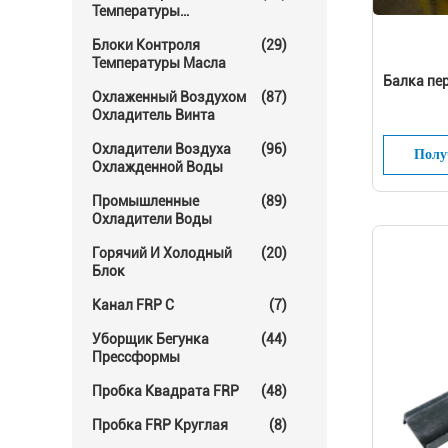
Температуры
Прессформы
Блоки Контроля
(29)
Температуры Масла
Балка пе
Охлаженный Воздухом
(87)
Охладитель Винта
Охладители Воздуха
(96)
Полу
Охлажденной Воды
Промышленные
(89)
Охладители Воды
Горячий И Холодный
(20)
Блок
Канал FRP C
(7)
Уборщик Бегунка
(44)
Прессформы
Пробка Квадрата FRP
(48)
Пробка FRP Круглая
(8)