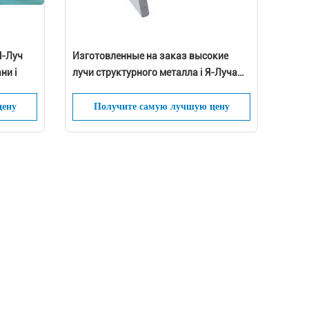
Я-Луч
Изготовленные на заказ высокие
ни i
лучи структурного металла i Я-Луча
прочности на растяжение FRP
цену
Получите самую лучшую цену