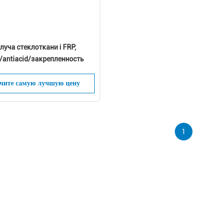
уча стеклоткани i FRP,
/antiacid/закрепленность
чите самую лучшую цену
1