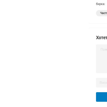
бирка:
Част
Хотет
Пож