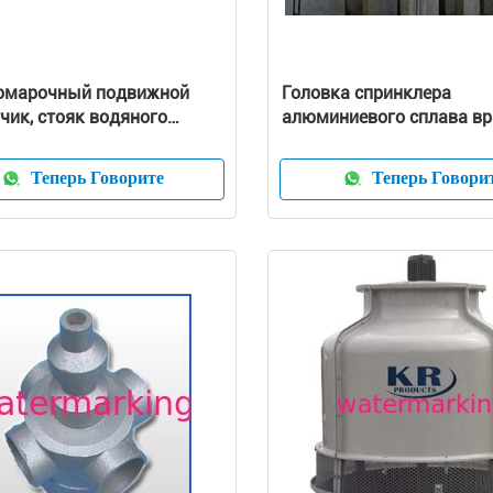
омарочный подвижной
Головка спринклера
чик, стояк водяного
алюминиевого сплава в
ения 1,5 ench
для стояка водяного
охлаждения, 3" до 12"
Теперь Говорите
Теперь Говори