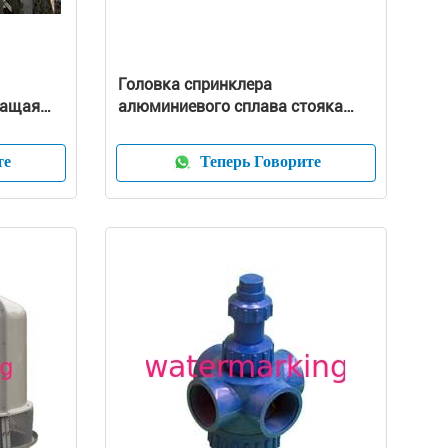
Головка спринклера
ращая
алюминиевого сплава стояка
водяного охлаждения
те
Теперь Говорите