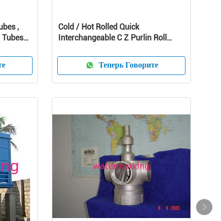
bes ,
Cold / Hot Rolled Quick
l Tubes
Interchangeable C Z Purlin Roll
Former Machine
те
Теперь Говорите