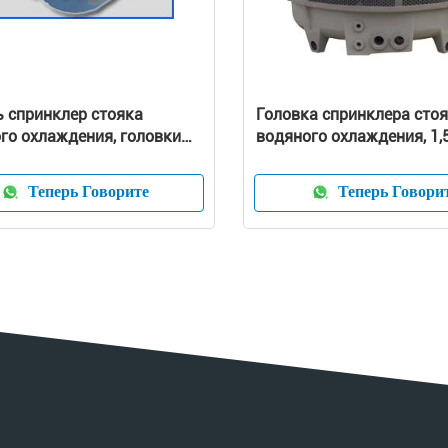
 спринклер стояка
Головка спринклера сто
го охлаждения, головки
водяного охлаждения, 1
лера 5 дюймов
к 12 дюйма
Теперь Говорите
Теперь Говори