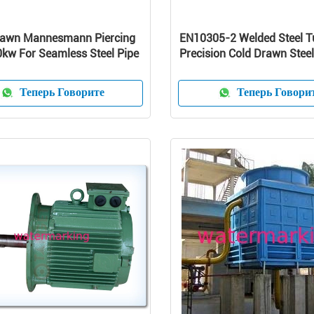
rawn Mannesmann Piercing
EN10305-2 Welded Steel Tu
0kw For Seamless Steel Pipe
Precision Cold Drawn Stee
for Mechanical
Теперь Говорите
Теперь Говори