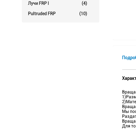
Лучи FRP I
(4)
Pultruded FRP
(10)
Подро
Характ
Вращая
1)Разме
2)Мате
Вращая
Мы пос
Раздат
Вращая
Для то