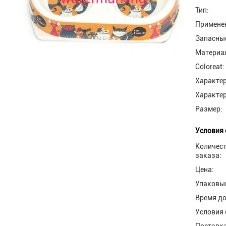
Тип:
Примене
Запасные
Материа
Coloreat:
Характер
Характер
Размер:
Условия 
Количес
заказа:
Цена:
Упаковы
Время до
Условия 