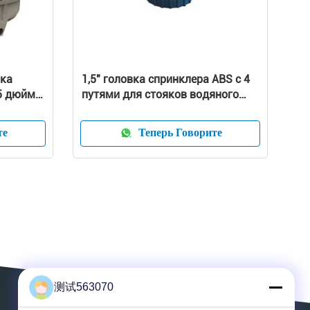
яка
1,5" головка спринклера ABS с 4
,5 дюйма
путями для стояков водяного
охлаждения FRP
те
Теперь Говорите
测试563070