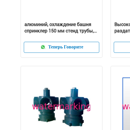
алюминий, охлаждение башня
Высок
спринклер 150 мм стенд трубы,
раздат
раунд трубы диаметром 80 мм
охлажд
Теперь Говорите