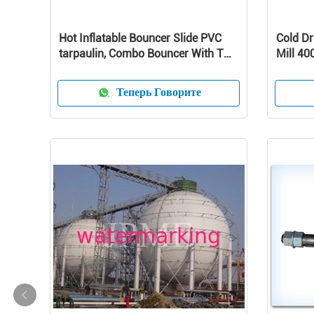
Hot Inflatable Bouncer Slide PVC
Cold D
tarpaulin, Combo Bouncer With Two
Mill 40
Lane Slide
Теперь Говорите