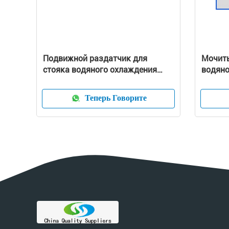
Подвижной раздатчик для
Мочить
стояка водяного охлаждения
водяно
подачи круглого счетчика
спринк
Теперь Говорите