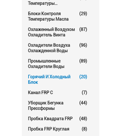
Температуры
Прессформы
Блоки Контроля
(29)
Температуры Масла
Охлаженный Воздухом
(87)
Охладитель Винта
Охладители Воздуха
(96)
Охлажденной Воды
Промышленные
(89)
Охладители Воды
Горячий И Холодный
(20)
Блок
Канал FRP C
(7)
Уборщик Бегунка
(44)
Прессформы
Пробка Квадрата FRP
(48)
Пробка FRP Круглая
(8)