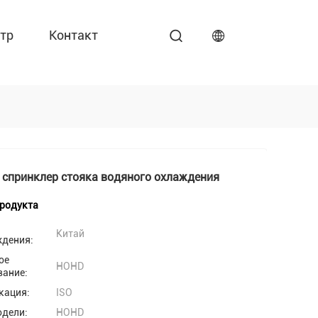
тр
Контакт
спринклер стояка водяного охлаждения
продукта
Китай
ждения:
ое
HOHD
вание:
кация:
ISO
одели:
HOHD