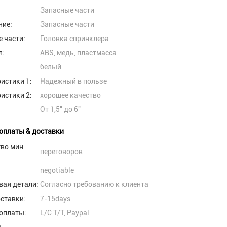
Запасные части
ние:
Запасные части
 части:
Головка спринклера
л:
ABS, медь, пластмасса
белый
истики 1:
Надежный в пользе
истики 2:
хорошее качество
От 1,5" до 6"
оплаты & доставки
тво мин
переговоров
negotiable
вая детали:
Согласно требованию к клиента
ставки:
7-15days
оплаты:
L/C T/T, Paypal