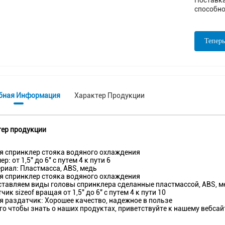
Поставк
способно
Теперь
бная Информация
Характер Продукции
ер продукции
 спринклер стояка водяного охлаждения
р: от 1,5" до 6" с путем 4 к пути 6
риал: Пластмасса, ABS, медь
 спринклер стояка водяного охлаждения
тавляем виды головы спринклера сделанные пластмассой, ABS, 
чик sizeof вращая от 1,5" до 6" с путем 4 к пути 10
 раздатчик: Хорошее качество, надежное в пользе
го чтобы знать о наших продуктах, приветствуйте к нашему вебсайт