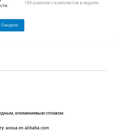
а
100 комплект/комплектов в неделю
сти:
 Говорите
медным, алюминиевым сплавом.
у: aosua.en.alibaba.com