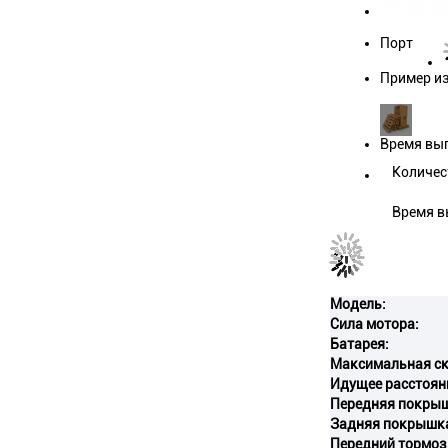
Порт
Пример и
Время вы
Количес
Время в
Модель:
Сила мотора:
Батарея:
Максимальная ск
Идущее расстоян
Передняя покры
Задняя покрышк
Передний тормоз