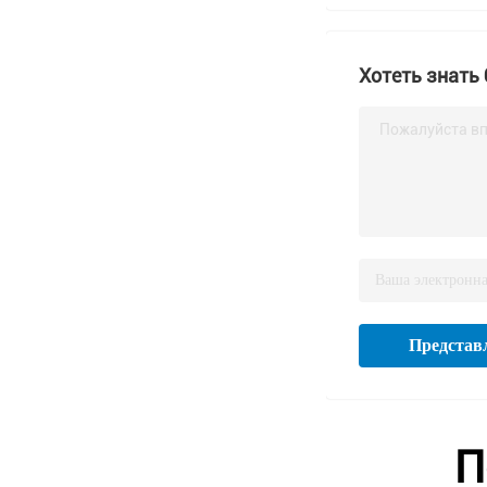
Хотеть знать
Пожалуйста вп
Представ
П