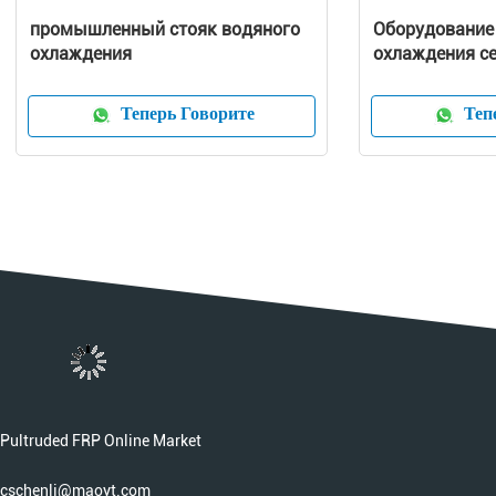
промышленный стояк водяного
Оборудование
охлаждения
охлаждения с
используемое 
Теперь Говорите
Тепе
Pultruded FRP Online Market
cschenli@maoyt.com