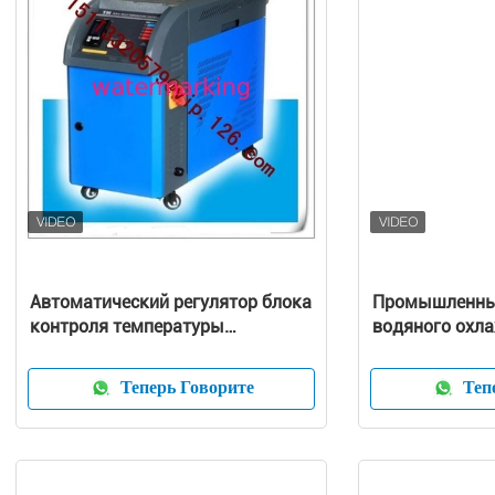
Автоматический регулятор блока
Промышленны
контроля температуры
водяного охл
прессформы/температуры
прессформы
Теперь Говорите
Тепе