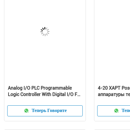
Analog I/O PLC Programmable
4-20 ХАРТ Ро
Logic Controller With Digital I/O For
аппаратуры т
Temperature Control
измеряя для 
температуры
Теперь Говорите
Тепе