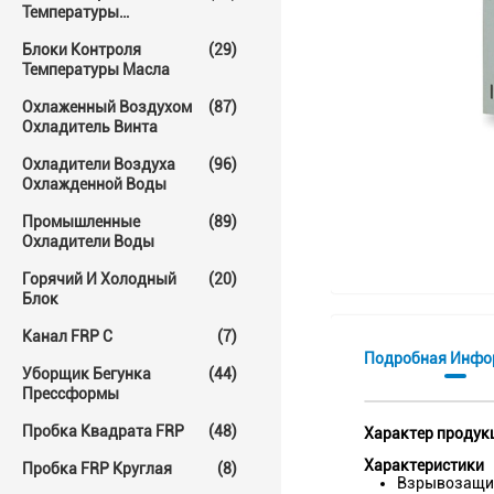
Температуры
Прессформы
Блоки Контроля
(29)
Температуры Масла
Охлаженный Воздухом
(87)
Охладитель Винта
Охладители Воздуха
(96)
Охлажденной Воды
Промышленные
(89)
Охладители Воды
Горячий И Холодный
(20)
Блок
Канал FRP C
(7)
Подробная Инфо
Уборщик Бегунка
(44)
Прессформы
Пробка Квадрата FRP
(48)
Характер продук
Характеристики
Пробка FRP Круглая
(8)
Взрывозащищ