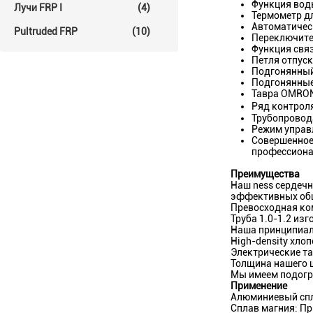
Функция вод
Лучи FRP I
(4)
Термометр д
Автоматичес
Pultruded FRP
(10)
Переключите
Функция свя
Петля отпус
Подгонянный
Подгонянные
Тавра OMRON,
Ряд контрол
Трубопровод
Режим управ
Совершенное 
профессион
Преимущества
Наш ness сердечн
эффективных об
Превосходная ко
Труба 1.0-1.2 из
Наша принципиал
High-density хло
Электрические та
Толщина нашего
Мы имеем подогр
Применение
Алюминиевый спл
Сплав магния: Пр