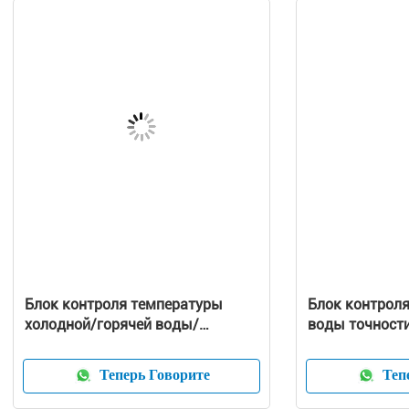
Блок контроля температуры
Блок контрол
холодной/горячей воды/
воды точности
регулятор 36KW, индустрия TCU
Теперь Говорите
Тепе