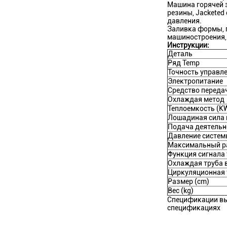
Машина горячей з
резины, Jacketed
давления.
Заливка формы, 
машиностроения, 
Инструкции:
Деталь
Ряд Temp
Точность управл
Электропитание
Средство переда
Охлаждая метод
Теплоемкость (K
Лошадиная сила 
Подача деятельн
Давление систем
Максимальный ра
Функция сигнала 
Охлаждая труба 
Циркуляционная 
Размер (cm)
Вес (kg)
Спецификации вы
спецификациях