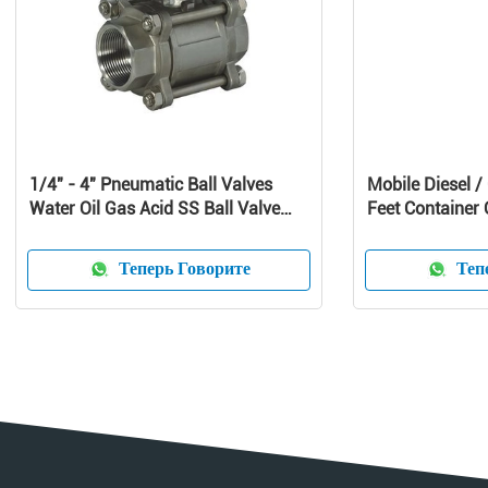
1/4" - 4" Pneumatic Ball Valves
Mobile Diesel 
Water Oil Gas Acid SS Ball Valve
Feet Container O
-20℃ - 190℃
Теперь Говорите
Тепе