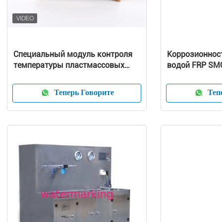
Специальный модуль контроля
Коррозионност
температуры пластмассовых
водой FRP SM
форм с высокой
прочностью и
эффективностью
приспособляе
Теперь Говорите
Тепе