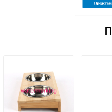
Представ
П