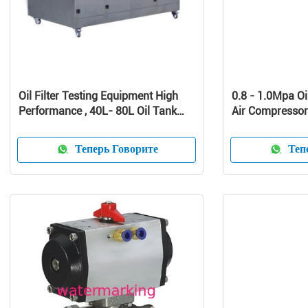
Oil Filter Testing Equipment High
0.8 - 1.0Mpa Oi
Performance , 40L- 80L Oil Tank
Air Compressor 
Volume
Noise Silent Sc
Compressor
Теперь Говорите
Тепе