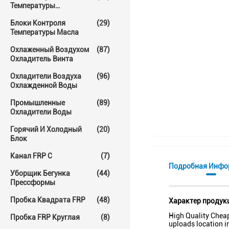
Температуры
Прессформы
Блоки Контроля
(29)
Температуры Масла
Охлаженный Воздухом
(87)
Охладитель Винта
Охладители Воздуха
(96)
Охлажденной Воды
Промышленные
(89)
Охладители Воды
Горячий И Холодный
(20)
Блок
Канал FRP C
(7)
Подробная Инфо
Уборщик Бегунка
(44)
Прессформы
Пробка Квадрата FRP
(48)
Характер продук
High Quality Cheap
Пробка FRP Круглая
(8)
uploads location i