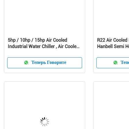
5hp / 10hp / 15hp Air Cooled
R22 Air Cooled 
Industrial Water Chiller , Air Cooled
Hanbell Semi H
Screw Chiller
Compressors
Теперь Говорите
Тепе