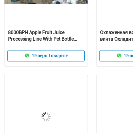
8000BPH Apple Fruit Juice
Охлаженная в
Processing Line With Pet Bottle
винта Охлади
Package
Теперь Говорите
Тепе