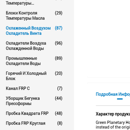
Температуры
Прессформы
Блоки Контроля
(29)
Температуры Масла
Охлаженный Воздухом
(87)
Охладитель Винта
Охладители Воздуха
(96)
Охлажденной Воды
Промышленные
(89)
Охладители Воды
Горячий И Холодный
(20)
Блок
Канал FRP C
(7)
Подробная Инфо
Уборщик Бегунка
(44)
Прессформы
Пробка Квадрата FRP
(48)
Характер продук
Green Planetary H
Пробка FRP Круглая
(8)
instead of the ori