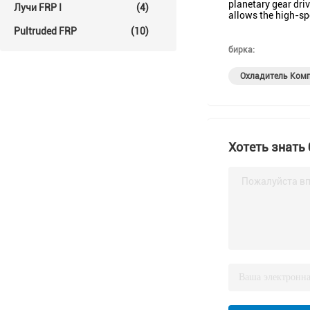
planetary gear driv
Лучи FRP I
(4)
allows the high-spe
Pultruded FRP
(10)
бирка:
Охладитель Комп
Хотеть знать
Пожалуйста вп