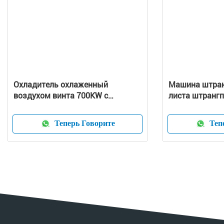
Охладитель охлаженный
Машина штран
воздухом винта 700KW с
листа штрангп
тепловым насосом
близнеца дос
пластичная
Теперь Говорите
Тепе