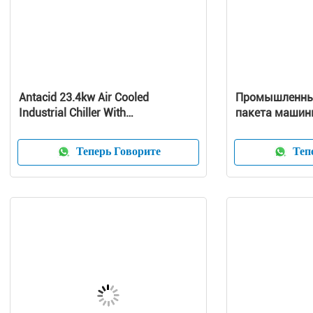
Antacid 23.4kw Air Cooled
Промышленны
Industrial Chiller With
пакета машин
Microcomputer System
воды охлажен
тонн
Теперь Говорите
Тепе