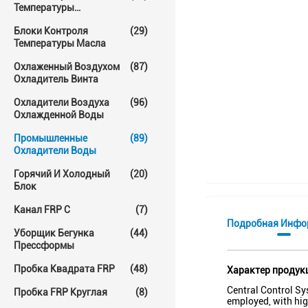
Температуры
Прессформы
Блоки Контроля
(29)
Температуры Масла
Охлаженный Воздухом
(87)
Охладитель Винта
Охладители Воздуха
(96)
Охлажденной Воды
Промышленные
(89)
Охладители Воды
Горячий И Холодный
(20)
Блок
Канал FRP C
(7)
Подробная Инфо
Уборщик Бегунка
(44)
Прессформы
Пробка Квадрата FRP
(48)
Характер продук
Central Control Sy
Пробка FRP Круглая
(8)
employed, with high