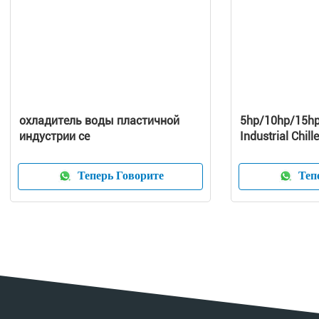
охладитель воды пластичной
5hp/10hp/15hp
индустрии ce
Industrial Chill
Теперь Говорите
Тепе