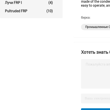
made of the conden
Лучи FRP I
(4)
easy to operate, a
Pultruded FRP
(10)
бирка:
Промышленные О
Хотеть знать
Пожалуйста вп