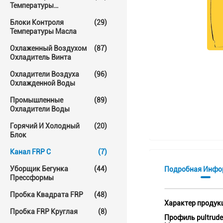
Температуры
Прессформы
Блоки Контроля
(29)
Температуры Масла
Охлаженный Воздухом
(87)
Охладитель Винта
Охладители Воздуха
(96)
Охлажденной Воды
Промышленные
(89)
Охладители Воды
Горячий И Холодный
(20)
Блок
Канал FRP C
(7)
Уборщик Бегунка
(44)
Подробная Инфо
Прессформы
Пробка Квадрата FRP
(48)
Характер продук
Пробка FRP Круглая
(8)
Профиль pultruded