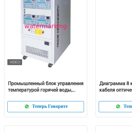
Промышленный блок управления
Диаграмма 8 
температурой горячей воды,
кабеля оптиче
портативные холодильники для
струбцины на
воды
кабель петли
Теперь Говорите
Тепе