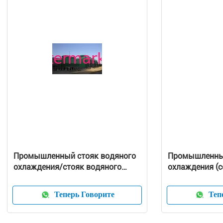
Промышленный стояк водяного
Промышленный
охлаждения/стояк водяного
охлаждения (с
охлаждения/стояк водяного
охлаждения Китая (серии JBNG)
Теперь Говорите
Тепе