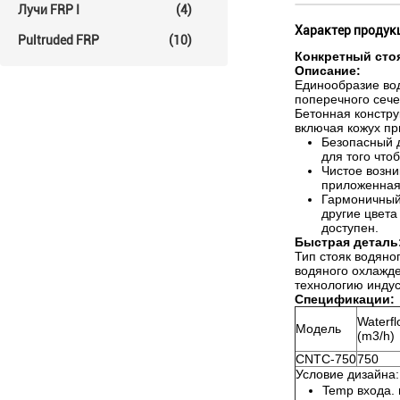
Лучи FRP I
(4)
Характер продук
Pultruded FRP
(10)
Конкретный сто
Описание:
Единообразие вод
поперечного сече
Бетонная констру
включая кожух пр
Безопасный д
для того что
Чистое возни
приложенная 
Гармоничный 
другие цвета
доступен.
Быстрая деталь
Тип стояк водяно
водяного охлажде
технологию индус
Спецификации:
Waterfl
Модель
(m3/h)
CNTC-750
750
Условие дизайна:
Temp входа. 