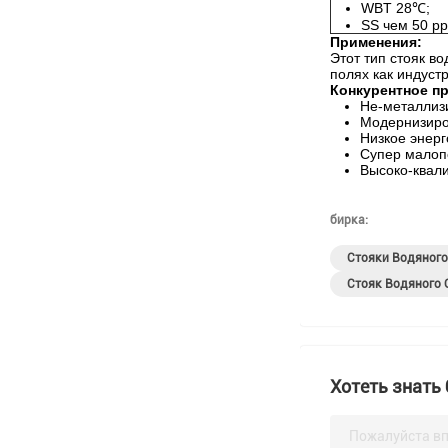
WBT 28℃;
SS чем 50 p
Применения:
Этот тип стояк в
полях как индуст
Конкурентное п
Не-металлиз
Модернизиро
Низкое энер
Супер малоп
Высоко-квал
бирка:
Стояки Водяног
Стояк Водяного
Хотеть знать
Пожалуйста вп