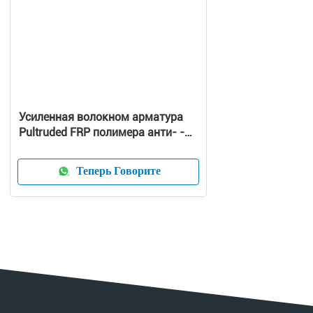
Усиленная волокном арматура
Pultruded FRP полимера анти- -
нервюра корозии пластичная
GRP
Теперь Говорите