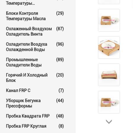
Температуры
Прессформы
Блоки Контроля
(29)
Температуры Масла
Охлаженный Воздухом
(87)
Охладитель Винта
Охладители Воздуха
(96)
Охлажденной Воды
Промышленные
(89)
Охладители Воды
Горячий И Холодный
(20)
Блок
Канал FRP C
(7)
Уборщик Бегунка
(44)
Прессформы
Пробка Квадрата FRP
(48)
Пробка FRP Круглая
(8)