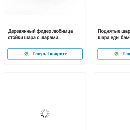
Деревянный фидер любимца
Поднятые ша
стойки шара с шарами
шара еды бам
нержавеющей стали
щенят деревя
Теперь Говорите
Тепе