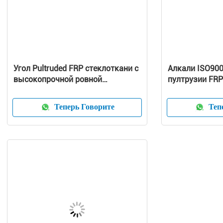
Угол Pultruded FRP стеклоткани с
Алкали ISO900
высокопрочной ровной
пултрузии FRP
поверхностью ISO9001
волокна анти-
анти- -
Теперь Говорите
Тепе