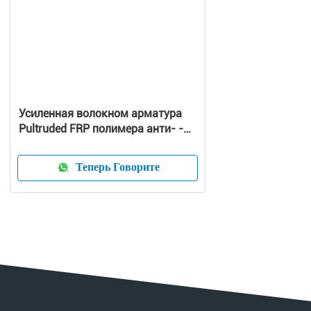
Усиленная волокном арматура
Pultruded FRP полимера анти- -
нервюра корозии пластичная
GRP
Теперь Говорите