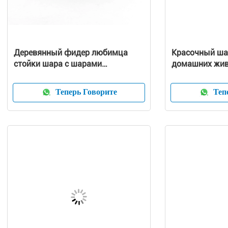
Деревянный фидер любимца
Красочный ша
стойки шара с шарами
домашних жи
нержавеющей стали
нержавеющей 
последним ди
Теперь Говорите
Тепе