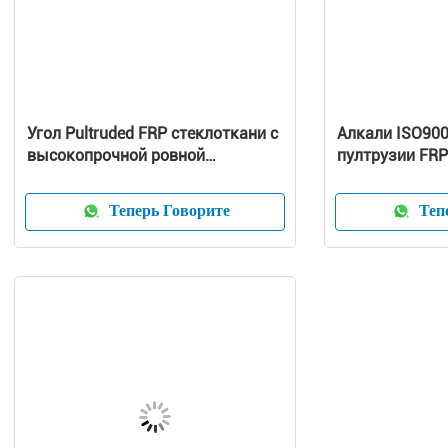
Угол Pultruded FRP стеклоткани с
Алкали ISO900
высокопрочной ровной
пултрузии FRP
поверхностью ISO9001
волокна анти-
анти- -
Теперь Говорите
Тепе