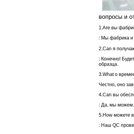
вопросы и о
1.Are вы фабри
: Мы фабрика и
2.Can я получа
: Конечно! Буде
образца.
3.What о време
Честно, оно зав
4.Can вы обес
: Да, мы можем.
5.How можете в
: Наш QC прове