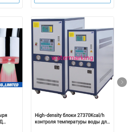
ыря
High-density блоки 27370Kcal/h
ИД
контроля температуры воды для
прессформы впрыски