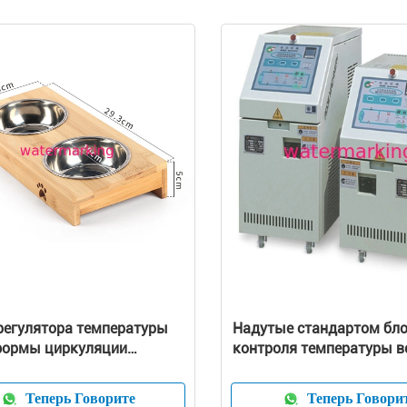
регулятора температуры
Надутые стандартом бл
формы циркуляции
контроля температуры в
ая масла 38 kw для
совершенным предохран
и обжатия
от безопасности для пла
Теперь Говорите
Теперь Говори