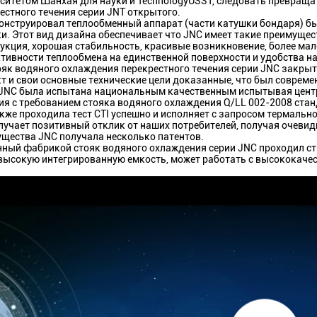
ситетом Шанхая для науки и TechnologyUSST, следовать превраща
естного течения серии JNT открытого.
онструировал теплообменный аппарат (части катушки бондаря) бы
и. Этот вид дизайна обеспечивает что JNC имеет такие преимущес
укция, хорошая стабильность, красивые возникновение, более мал
ивности теплообмена на единственной поверхности и удобства на
ояк водяного охлаждения перекрестного течения серии JNC закры
т и свои основные технические цели доказанные, что был совреме
JNC была испытана национальным качественным испытывая центр
ия с требованием стояка водяного охлаждения Q/LL 002-2008 станд
кже проходила тест CTI успешно и исполняет с запросом термальн
лучает позитивный отклик от наших потребителей, получая очевид
щества JNC получала несколько патентов.
ный фабрикой стояк водяного охлаждения серии JNC проходил стро
высокую интегрированную емкость, может работать с высококаче