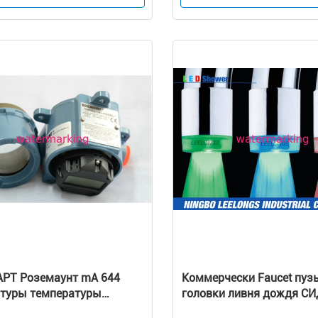
индустрии AEWH-10
АРТ Роземаунт mA 644
Коммерчески Faucet пуз
туры температуры
головки ливня дождя С
я для контроля
тропического леса