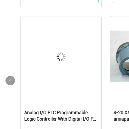
Analog I/O PLC Programmable
4-20 Х
Logic Controller With Digital I/O For
аппара
Temperature Control
измеря