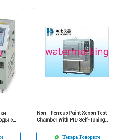
оки
Non - Ferrous Paint Xenon Test
оды с
Chamber With PID Self-Tuning
ением
Temperature Control Mode
стичной
те
Теперь Говорите