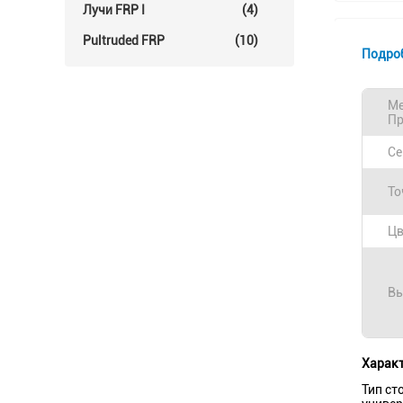
Лучи FRP I
(4)
Pultruded FRP
(10)
Подро
Ме
Пр
Се
То
Цв
Вы
Характ
Тип ст