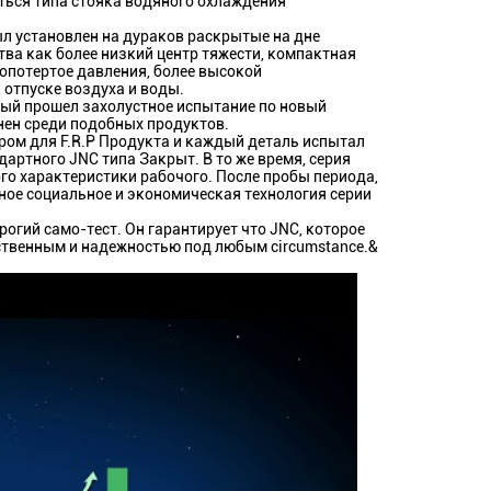
ться типа стояка водяного охлаждения
л установлен на дураков раскрытые на дне
тва как более низкий центр тяжести, компактная
опотертое давления, более высокой
 отпуске воздуха и воды.
тый прошел захолустное испытание по новый
нен среди подобных продуктов.
ом для F.R.P Продукта и каждый деталь испытал
артного JNC типа Закрыт. В то же время, серия
ого характеристики рабочого. После пробы периода,
ное социальное и экономическая технология серии
гий само-тест. Он гарантирует что JNC, которое
ственным и надежностью под любым circumstance.&