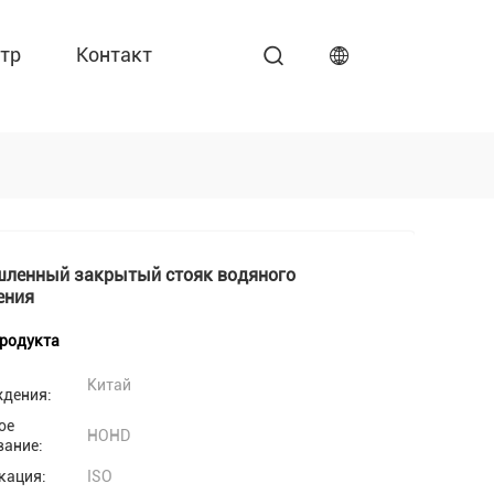
тр
Контакт
ленный закрытый стояк водяного
ения
продукта
Китай
ждения:
ое
HOHD
вание:
кация:
ISO