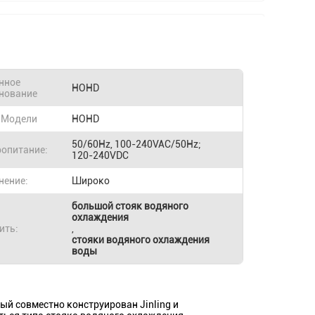
нное
HOHD
нование
 Модели
HOHD
50/60Hz, 100-240VAC/50Hz;
ропитание:
120-240VDC
нение:
Широко
большой стояк водяного
охлаждения
ить:
,
стояки водяного охлаждения
воды
ый совместно конструирован Jinling и