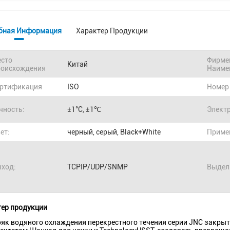
бная Информация
Характер Продукции
сто
Фирме
Китай
оисхождения
Наиме
ртификация
ISO
Номер
чность:
±1°C, ±1℃
Элект
ет:
черный, серый, Black+White
Приме
ход:
TCPIP/UDP/SNMP
Выдел
ер продукции
ояк водяного охлаждения перекрестного течения серии JNC закрыт