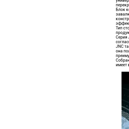
универ
перекр
Блок к
завалк
констр
эффект
Тип ст
продук
Серия 
соглас
JNC та
она по
преиму
Собран
имеет 