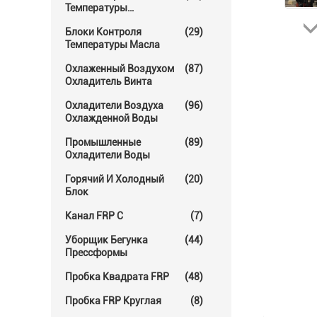
Температуры
Прессформы
Блоки Контроля
(29)
Температуры Масла
Охлаженный Воздухом
(87)
Охладитель Винта
Охладители Воздуха
(96)
Охлажденной Воды
Промышленные
(89)
Охладители Воды
Горячий И Холодный
(20)
Блок
Канал FRP C
(7)
Уборщик Бегунка
(44)
Прессформы
Пробка Квадрата FRP
(48)
Пробка FRP Круглая
(8)