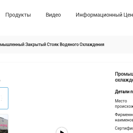
Продукты
Видео
Информационный Цен
мышленный Закрытый Стояк Водяного Охлаждения
Промыш
охлажд
Детали 
Место
происхо
Фирменн
наимено
Сертифи