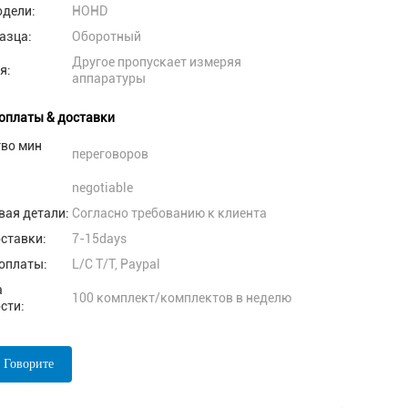
одели:
HOHD
азца:
Оборотный
Другое пропускает измеряя
я:
аппаратуры
оплаты & доставки
тво мин
переговоров
negotiable
вая детали:
Согласно требованию к клиента
ставки:
7-15days
оплаты:
L/C T/T, Paypal
а
100 комплект/комплектов в неделю
сти:
 Говорите