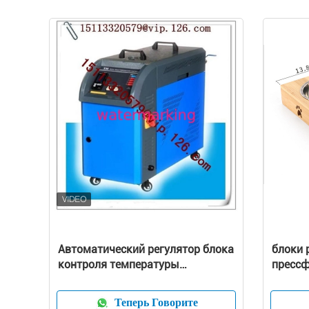
Автоматический регулятор блока
блоки 
контроля температуры
пресс
прессформы/температуры
нагнет
прессформы
отливк
Теперь Говорите