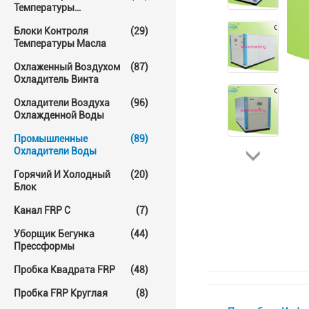
Температуры
Прессформы
Блоки Контроля
(29)
Температуры Масла
Охлаженный Воздухом
(87)
Охладитель Винта
Охладители Воздуха
(96)
Охлажденной Воды
Промышленные
(89)
Охладители Воды
Горячий И Холодный
(20)
Блок
Канал FRP C
(7)
Уборщик Бегунка
(44)
Прессформы
Пробка Квадрата FRP
(48)
Пробка FRP Круглая
(8)