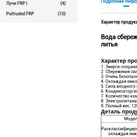
Подробная Инфо
Лучи FRP I
(4)
Pultruded FRP
(10)
Характер продук
Вода сбереж
литья
Характер пр
1. Энерги-сохра
2. Сбережения с
3. Очень безопас
4. Охлаждая емк
5. Сила входного
6. Конденсатор/и
7. Количество ко
8. Электропитани
9. Полный вес: 1
Деталь проду
Модел
Расклассифицир
охлаждая емк