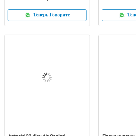
Compressor
Теперь Говорите
Тепе