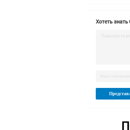
Хотеть знать
Пожалуйста вп
Представ
П