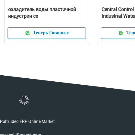
охладитель воды пластичной
Central Control
индустрии ce
Industrial Wate
Capacity
Теперь Говорите
Тепе
Pultruded FRP Online Market