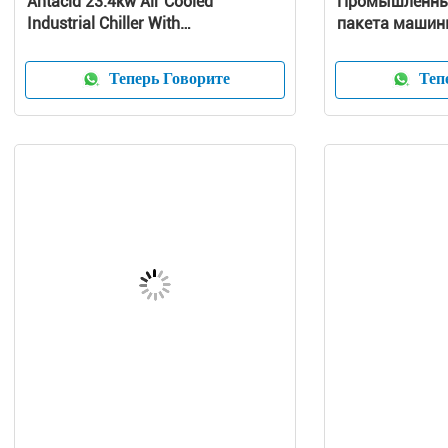
Antacid 23.4kw Air Cooled
Промышленны
Industrial Chiller With
пакета машин
Microcomputer System
воды охлажен
тонн
Теперь Говорите
Тепе