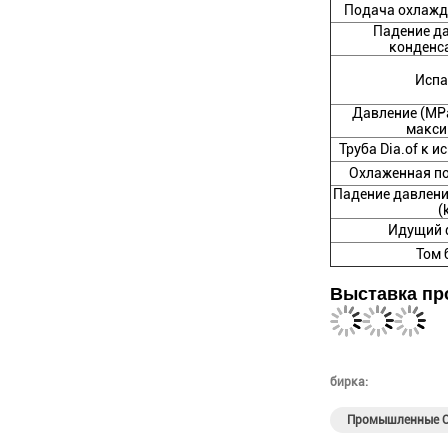
Подача охлажд
Падение д
конденса
Испа
Давление (MP
макси
Труба Dia.of к 
Охлаженная по
Падение давлени
(
Идущий d
Том 
Выставка пр
бирка:
Промышленные О