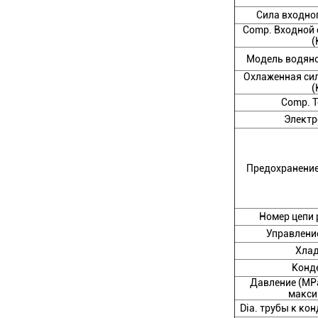
Сила входног
Comp. Входной 
(
Модель водяно
Охлаженная си
(
Comp. Т
Электр
Предохранение
Номер цепи
Управление
Хлад
Конд
Давление (MP
макси
Dia. трубы к ко