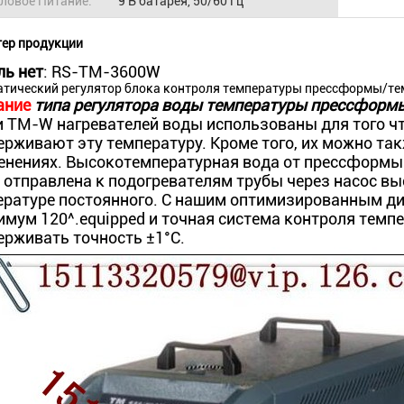
ловое Питание:
9 В батарея, 50/60 Гц
ер продукции
ль нет
: RS-TM-3600W
атический регулятор блока контроля температуры прессформы/т
ание
типа регулятора воды температуры прессформ
и TM-W нагревателей воды использованы для того ч
рживают эту температуру. Кроме того, их можно та
енениях. Высокотемпературная вода от прессформы 
 отправлена к подогревателям трубы через насос вы
ературе постоянного. С нашим оптимизированным ди
имум 120^.equipped и точная система контроля темп
ерживать точность ±1°C.