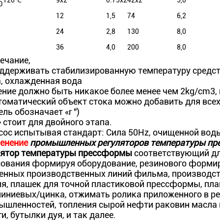
120℃
9x2
0.75x2
42x2
5,0
D
12
1,5
74
6,2
24
2,8
130
8,0
36
4,0
200
8,0
ечание,
поддерживать стабилизированную температуру средс
а, охлажденная вода
ние должно быть никакое более менее чем 2kg/cm3, 
томатический объект стока можно добавить для все
ль обозначает «r ")
» стоит для двойного этапа.
сос испытывая стандарт: Сила 50Hz, очищенной воды
енение
промышленных регуляторов температуры пр
лятор температуры прессформы
соответствующий дл
сования формируя оборудование, резинового форми
енных производственных линий фильма, производст
ля, плашек для точной пластиковой прессформы, пл
иниевых/цинка, отжимать ролика приложенного в р
ышленностей, топления сырой нефти раковин масла н
и, бутылки дуя, и так далее.