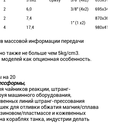
2
3.0x2
Сразу
3/8" (4x2)
655x510x740
105
2
6,0
3/8" (4x2)
695x340x815
120
2
7,4
870x360x930
140
1" (1 x2)
4
17,4
980x415x930
165
тв массовой информации передачи
но также не больше чем 5kg/cm3.
х моделей как опционная особенность.
 на 20
ессформы,
я чайников реакции, штранг-
руя машинного оборудования,
венных линий штранг-прессования
ашек для отливки обжатия магния/сплава
езиновом/пластмассе и кожевенных
а кораблях танка, индустрии делать