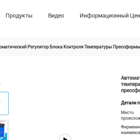
Продукты
Видео
Информационный Цен
оматический Регулятор Блока Контроля Температуры Прессформ
Автомат
темпер
прессф
Детали 
Место
происхо
Фирменн
наимено