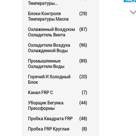
Температуры
Прессформы
Блоки Контроля
(29)
Температуры Масла
Охлаженный Воздухом
(87)
Охладитель Винта
Охладители Воздуха
(96)
Охлажденной Воды
Промышленные
(89)
Охладители Воды
Горячий И Холодный
(20)
Блок
Канал FRP C
(7)
Уборщик Бегунка
(44)
Прессформы
Пробка Квадрата FRP
(48)
Пробка FRP Круглая
(8)