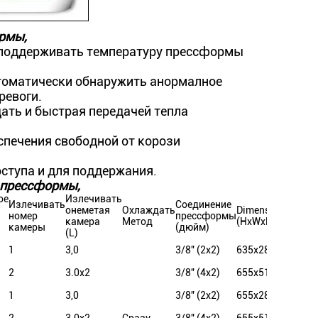
рмы,
 поддерживать температуру прессформы
томатически обнаружить анормалное
ревоги.
ать и быстрая передачей тепла
спечения свободной от корози
оступа и для поддержания.
 прессформы,
ое
Излечивать
Излечивать
Соединение
онеметая
Охлаждать
Dimensiors
N.W.
номер
прессформы
камера
Метод
(HxWxD)
(Kg)
камеры
(дюйм)
(L)
1
3,0
3/8" (2x2)
635x280x740
60
2
3.0x2
3/8" (4x2)
655x510x740
100
1
3,0
3/8" (2x2)
655x280x740
72