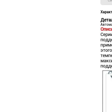
Си
Характ
Дета
Автом
Опис
Сери
подде
прим
этого
темп
макс
подд