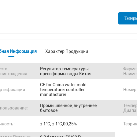
Теперь
бная Информация
Характер Продукции
сто
Регулятор температуры
Фирме
оисхождения
прессформы воды Китая
Наиме
CE for China water mold
ртификация
temperaturer controller
Номер
manufacturer
Промышленное, внутреннее,
Темпе
пользование:
бытовое
Диапа
чность:
± 1°C, ± 1°C,00,25%
Теория