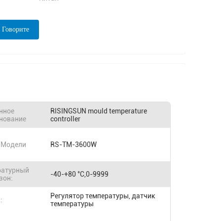
 Говорите
нное
RISINGSUN mould temperature
нование
controller
 Модели
RS-TM-3600W
ратурный
-40-+80 °C,0-9999
зон:
Регулятор температуры, датчик
:
температуры