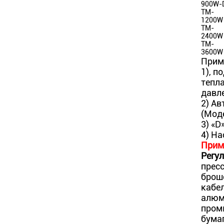
900W-
TM-
1200W
TM-
2400W
TM-
3600W
Прим
1), 
тепл
давле
2) Ав
(Моде
3) «D
4) На
Прим
Регу
прес
брош
кабе
алюм
пром
бумаг