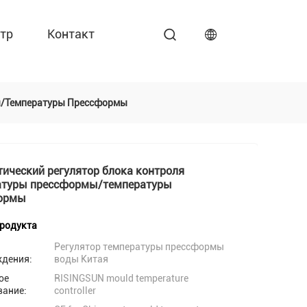
тр
Контакт
ы/температуры Прессформы
ический регулятор блока контроля
атуры прессформы/температуры
ормы
продукта
Регулятор температуры прессформы
ждения:
воды Китая
ое
RISINGSUN mould temperature
вание:
controller