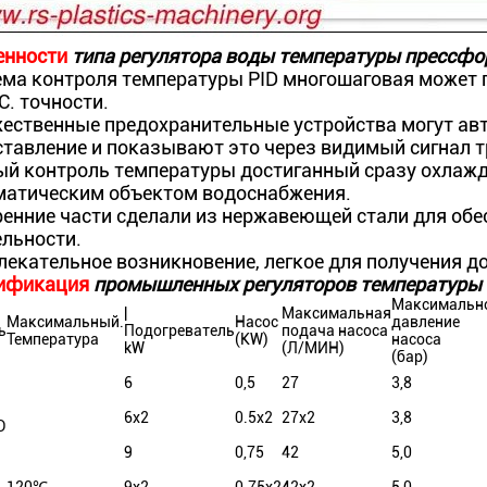
енности
типа регулятора воды температуры прессфо
ема контроля температуры PID многошаговая может
°C. точности.
ественные предохранительные устройства могут ав
ставление и показывают это через видимый сигнал т
ый контроль температуры достиганный сразу охлажд
матическим объектом водоснабжения.
ренние части сделали из нержавеющей стали для обе
ельности.
екательное возникновение, легкое для получения д
ификация
промышленных регуляторов температуры
Максимальн
|
Максимальная
Максимальный.
Насос
давление
ь
Подогреватель
подача насоса
Температура
(KW)
насоса
kW
(Л/МИН)
(бар)
6
0,5
27
3,8
6x2
0.5x2
27x2
3,8
D
9
0,75
42
5,0