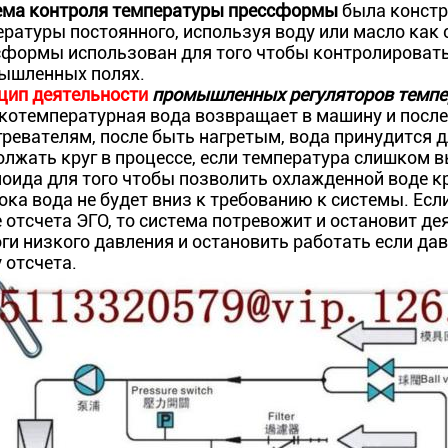
ема контроля температуры прессформы
была констр
ратуры постоянного, используя воду или масло как 
сформы использован для того чтобы контролировать
ышленных полях.
цип деятельности
промышленных регуляторов темп
котемпературная вода возвращает в машину и после
ревателям, после быть нагретым, вода принудится д
лжать круг в процессе, если температура слишком в
оида для того чтобы позволить охлажденной воде кр
ока вода не будет вниз к требованию к системы. Есл
 отсчета ЭГО, то система потревожит и остановит де
ги низкого давления и остановить работать если да
 отсчета.