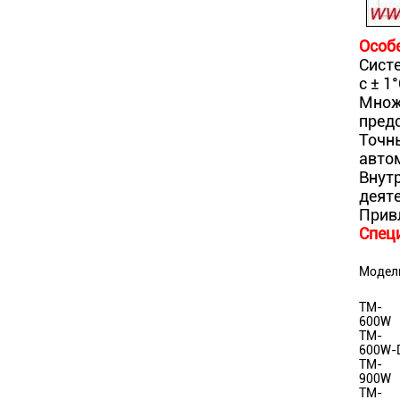
Особ
Сист
с ± 1
Множ
пред
Точн
авто
Внут
деят
Привл
Спец
Модел
TM-
600W
TM-
600W-
TM-
900W
TM-