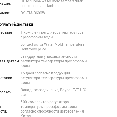
CE for China water mold temperaturer
кация:
controller manufacturer
одели:
RS-TM-3600W
оплаты & доставки
тво мин
1 комплект регулятора температуры
прессформы воды
contact us for Water Mold Temperature
Controller price
стандартная упаковка экспорта
вая детали:
регулятора температуры прессформы
воды
15 дней согласно продукции
ставки:
регулятора температуры прессформы
воды
Западное соединение, Paypal, T/T, L/C
оплаты:
etc
500 комплектов регулятора
а
температуры прессформы воды
сти:
согласно способности изготовления
Китая