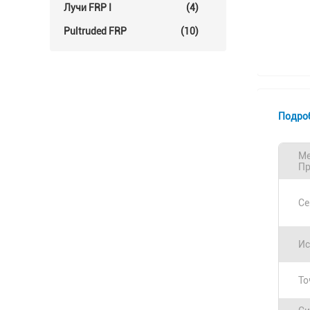
Лучи FRP I
(4)
Pultruded FRP
(10)
Подро
Ме
Пр
Се
Ис
То