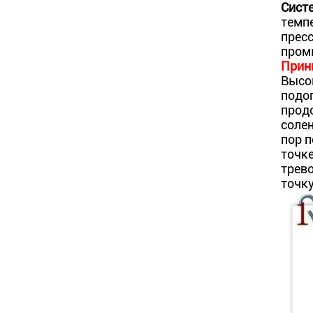
Сист
темпе
прес
пром
Прин
Высо
подог
продо
солен
пор п
точке
трево
точку