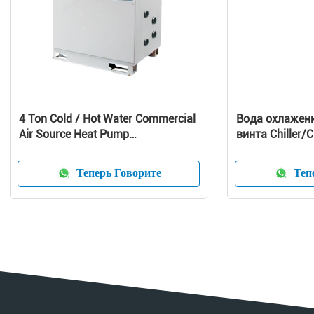
4 Ton Cold / Hot Water Commercial
Вода охлажен
Air Source Heat Pump
винта Chiller/
1010x490x1245 mm
охлаженный в
охладитель в
Теперь Говорите
Тепе