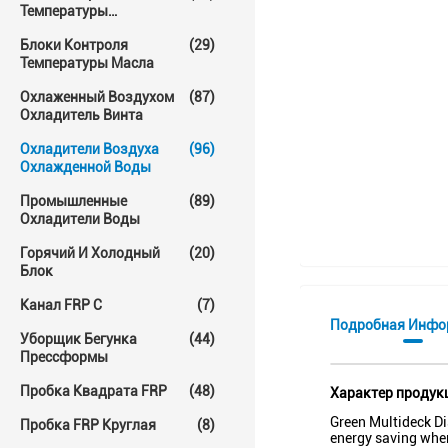
Температуры
Прессформы
Блоки Контроля
(29)
Температуры Масла
Охлаженный Воздухом
(87)
Охладитель Винта
Охладители Воздуха
(96)
Охлажденной Воды
Промышленные
(89)
Охладители Воды
Горячий И Холодный
(20)
Блок
Канал FRP C
(7)
Подробная Инфо
Уборщик Бегунка
(44)
Прессформы
Пробка Квадрата FRP
(48)
Характер продук
Green Multideck Di
Пробка FRP Круглая
(8)
energy saving when