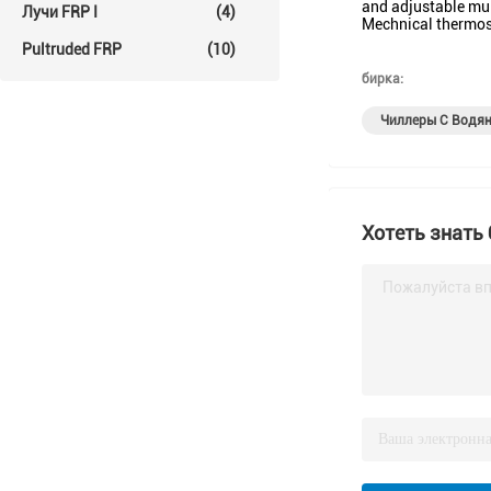
and adjustable mu
Лучи FRP I
(4)
Mechnical thermost
Pultruded FRP
(10)
бирка:
Чиллеры С Водя
Хотеть знать
Пожалуйста вп