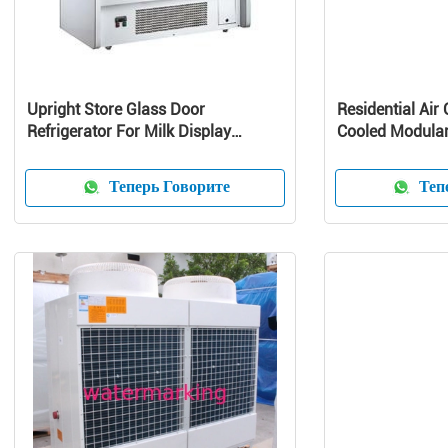
Upright Store Glass Door
Residential Air 
Refrigerator For Milk Display
Cooled Modular 
Danfoss Compressor
Pump Unit
Теперь Говорите
Тепе