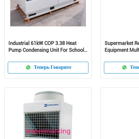
Industrial 61kW COP 3.38 Heat
Supermarket Re
Pump Condensing Unit For School /
Equipment Mult
Home
Curve Glass
Теперь Говорите
Тепе