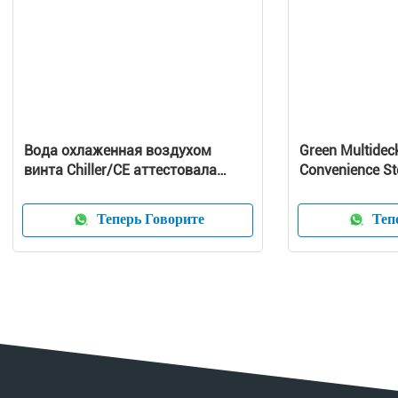
Вода охлаженная воздухом
Green Multideck
винта Chiller/CE аттестовала
Convenience Sto
охлаженный воздухом
Large Capacity
охладитель воды
Теперь Говорите
Тепе