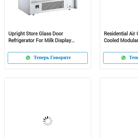
Upright Store Glass Door
Residential Air 
Refrigerator For Milk Display
Cooled Modular 
Danfoss Compressor
Pump Unit
Теперь Говорите
Тепе