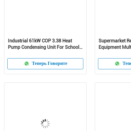
Industrial 61kW COP 3.38 Heat
Supermarket Re
Pump Condensing Unit For School /
Equipment Mult
Home
Curve Glass
Теперь Говорите
Тепе