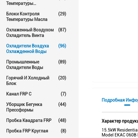
Температуры
Прессформы
Блоки Контроля
(29)
Температуры Масла
Охлаженный Воздухом
(87)
Охладитель Винта
Охладители Воздуха
(96)
Охлажденной Воды
Промышленные
(89)
Охладители Воды
Горячий И Холодный
(20)
Блок
Канал FRP C
(7)
Подробная Инфо
Уборщик Бегунка
(44)
Прессформы
Пробка Квадрата FRP
(48)
Характер продук
15.5kW Residential
Пробка FRP Круглая
(8)
Model EKAC 060B N