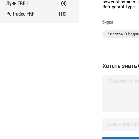
power of nominal 
Лучи FRP I
(4)
Refrigerant Type
Pultruded FRP
(10)
бирка:
Чиллеры С Водя
Хотеть знать
Пожалуйста вп