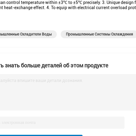
an control temperature within ±3℃ to ±5℃ precisely. 3. Unique design fo
nt heat-exchange effect. 4. To equip with electrical current overload prot
ышленные Охладители Воды
Промышленные Системы Охлаждения
ь знать больше деталей об этом продукте
алуйста впишите ваши детали дознания.