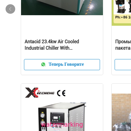
Antacid 23.4kw Air Cooled
Промы
Industrial Chiller With
пакета
Microcomputer System
воды о
тонн
Теперь Говорите