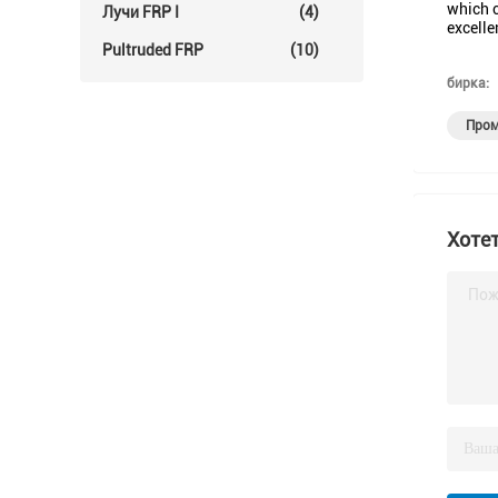
which c
Лучи FRP I
(4)
excelle
Pultruded FRP
(10)
бирка:
Пром
Хотет
Пож