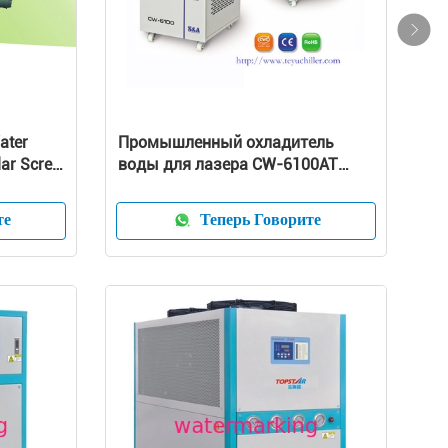
ater
Промышленный охладитель
lar Screw
воды для лазера CW-6100AT
волокна 500W
те
Теперь Говорите