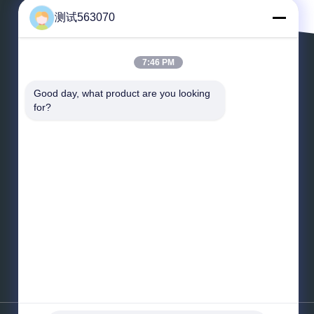
测试563070
7:46 PM
Выйдите сообщение
Good day, what product are you looking 
for?
*
Электронная почта
*
Сообщение
Отправьте