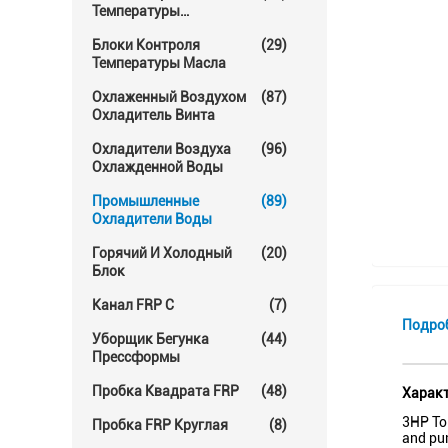
Температуры
Прессформы
Блоки Контроля
(29)
Температуры Масла
Охлаженный Воздухом
(87)
Охладитель Винта
Охладители Воздуха
(96)
Охлажденной Воды
Промышленные
(89)
Охладители Воды
Горячий И Холодный
(20)
Блок
Канал FRP C
(7)
Подро
Уборщик Бегунка
(44)
Прессформы
Пробка Квадрата FRP
(48)
Характ
3HP To 
Пробка FRP Круглая
(8)
and pum