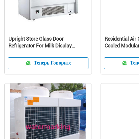
Upright Store Glass Door
Residential Air 
Refrigerator For Milk Display
Cooled Modular 
Danfoss Compressor
Pump Unit
Теперь Говорите
Тепе