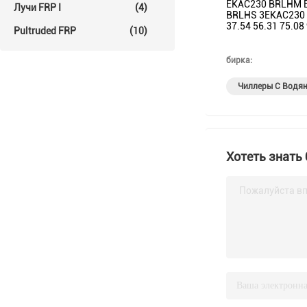
EKAC230 BRLHM E
Лучи FRP I
(4)
BRLHS 3EKAC230 B
37.54 56.31 75.08
Pultruded FRP
(10)
бирка:
Чиллеры С Водя
Хотеть знать
Пожалуйста вп