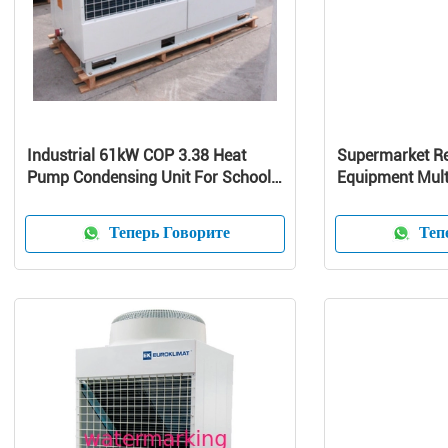
Industrial 61kW COP 3.38 Heat
Supermarket Re
Pump Condensing Unit For School /
Equipment Mult
Home
Curve Glass
Теперь Говорите
Тепе