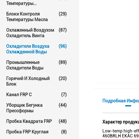
Температуры
Прессформы
Блоки Контроля
(29)
Температуры Масла
Охлаженный Воздухом
(87)
Охладитель Винта
Охладители Воздуха
(96)
Охлажденной Воды
Промышленные
(89)
Охладители Воды
Горячий И Холодный
(20)
Блок
Канал FRP C
(7)
Подробная Инфо
Уборщик Бегунка
(44)
Прессформы
Пробка Квадрата FRP
(48)
Характер продук
Low-temp high-eff
Пробка FRP Круглая
(8)
460BRLH EKAC 69