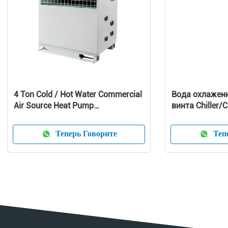
4 Ton Cold / Hot Water Commercial
Вода охлажен
Air Source Heat Pump
винта Chiller/
1010x490x1245 mm
охлаженный в
охладитель в
Теперь Говорите
Тепе