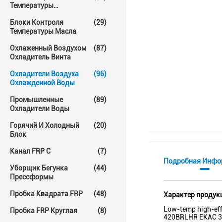
Температуры
Прессформы
Блоки Контроля
(29)
Температуры Масла
Охлаженный Воздухом
(87)
Охладитель Винта
Охладители Воздуха
(96)
Охлажденной Воды
Промышленные
(89)
Охладители Воды
Горячий И Холодный
(20)
Блок
Канал FRP C
(7)
Подробная Инфо
Уборщик Бегунка
(44)
Прессформы
Пробка Квадрата FRP
(48)
Характер продук
Low-temp high-eff
Пробка FRP Круглая
(8)
420BRLHR EKAC 36