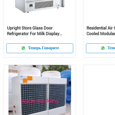
Upright Store Glass Door
Residential Air 
Refrigerator For Milk Display
Cooled Modular 
Danfoss Compressor
Pump Unit
Теперь Говорите
Тепе