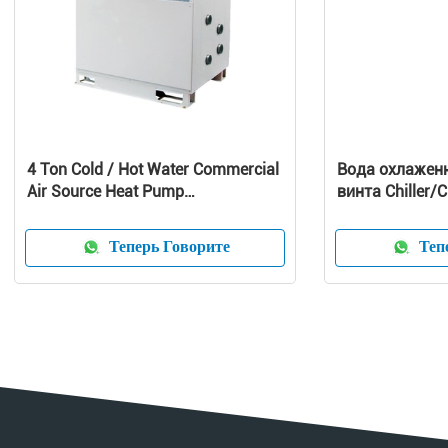
4 Ton Cold / Hot Water Commercial
Вода охлажен
Air Source Heat Pump
винта Chiller/
1010x490x1245 mm
охлаженный в
охладитель в
Теперь Говорите
Тепе