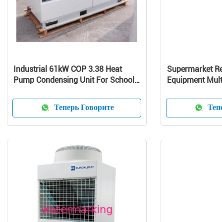
Industrial 61kW COP 3.38 Heat
Supermarket Re
Pump Condensing Unit For School /
Equipment Mult
Home
Curve Glass
Теперь Говорите
Тепе