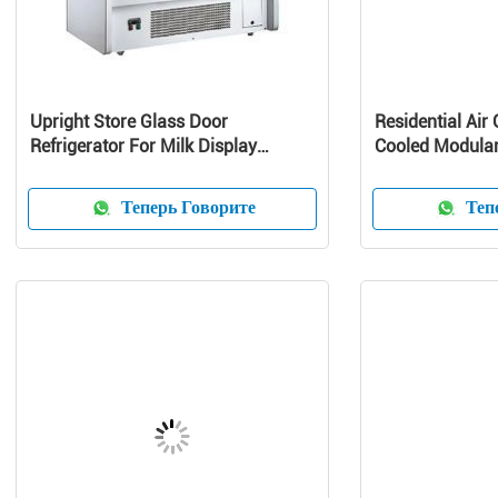
Upright Store Glass Door
Residential Air 
Refrigerator For Milk Display
Cooled Modular 
Danfoss Compressor
Pump Unit
Теперь Говорите
Тепе