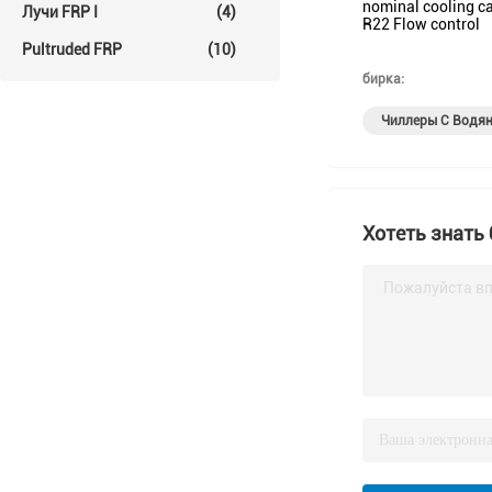
nominal cooling c
Лучи FRP I
(4)
R22 Flow control
Pultruded FRP
(10)
бирка:
Чиллеры С Водя
Хотеть знать
Пожалуйста вп