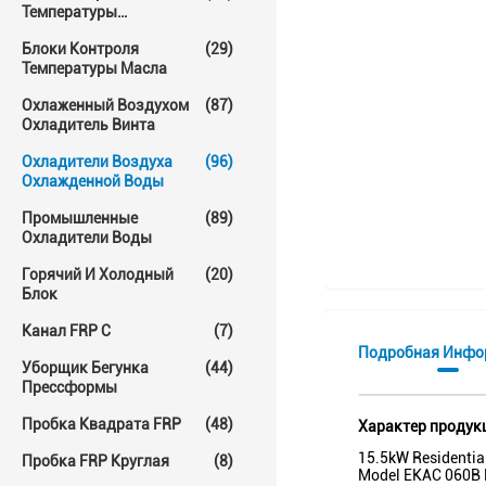
Температуры
Прессформы
Блоки Контроля
(29)
Температуры Масла
Охлаженный Воздухом
(87)
Охладитель Винта
Охладители Воздуха
(96)
Охлажденной Воды
Промышленные
(89)
Охладители Воды
Горячий И Холодный
(20)
Блок
Канал FRP C
(7)
Подробная Инфо
Уборщик Бегунка
(44)
Прессформы
Пробка Квадрата FRP
(48)
Характер продук
15.5kW Residential
Пробка FRP Круглая
(8)
Model EKAC 060B N