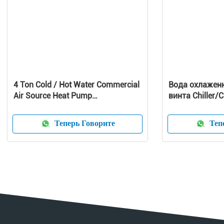
4 Ton Cold / Hot Water Commercial
Вода охлажен
Air Source Heat Pump
винта Chiller/
1010x490x1245 mm
охлаженный в
охладитель в
Теперь Говорите
Тепе