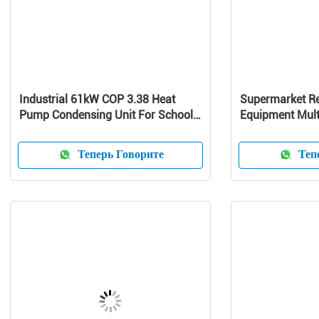
Industrial 61kW COP 3.38 Heat
Supermarket Re
Pump Condensing Unit For School /
Equipment Mult
Home
Curve Glass
Теперь Говорите
Тепе