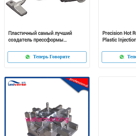
Пластичный самый лучший
Precision Hot 
создатель прессформы
Plastic Injectio
улавливателя пыли прессформы
Customized Pr
пылесоса
Теперь Говорите
Тепе