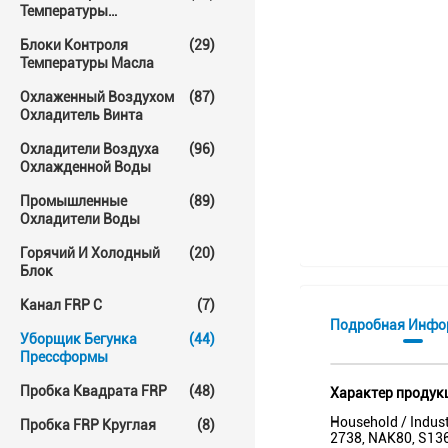
Температуры
Прессформы
Блоки Контроля
(29)
Температуры Масла
Охлаженный Воздухом
(87)
Охладитель Винта
Охладители Воздуха
(96)
Охлажденной Воды
Промышленные
(89)
Охладители Воды
Горячий И Холодный
(20)
Блок
Канал FRP C
(7)
Подробная Инфо
Уборщик Бегунка
(44)
Прессформы
Пробка Квадрата FRP
(48)
Характер продук
Household / Indust
Пробка FRP Круглая
(8)
2738, NAK80, S136