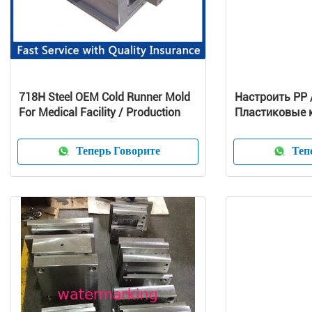
718H Steel OEM Cold Runner Mold
Настроить PP 
For Medical Facility / Production
Пластиковые 
чистых оболоч
Теперь Говорите
Тепе