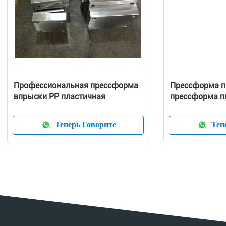
Профессиональная прессформа
Прессформа п
впрыски PP пластичная
прессформа п
домочадца/ча
отливают в ф
Теперь Говорите
Тепе
пылесоса пре
прессформа б
устройства