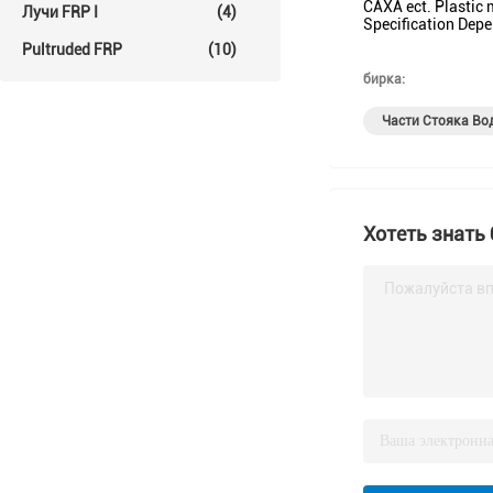
CAXA ect. Plastic 
Лучи FRP I
(4)
Specification Dep
Pultruded FRP
(10)
бирка:
Части Стояка Во
Хотеть знать
Пожалуйста вп