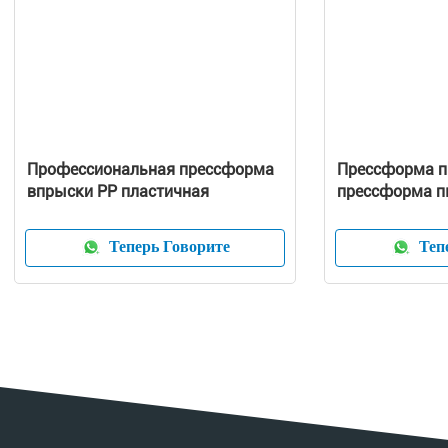
Профессиональная прессформа
Прессформа п
впрыски PP пластичная
прессформа п
домочадца/ча
отливают в ф
Теперь Говорите
Тепе
пылесоса пре
прессформа б
устройства