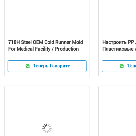
718H Steel OEM Cold Runner Mold
Настроить PP 
For Medical Facility / Production
Пластиковые 
чистых оболоч
Теперь Говорите
Тепе