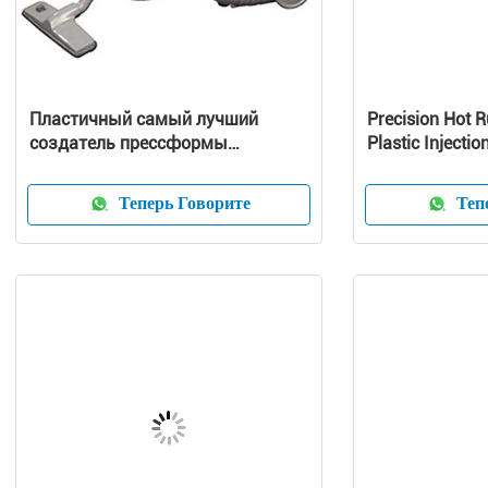
Пластичный самый лучший
Precision Hot 
создатель прессформы
Plastic Injectio
улавливателя пыли прессформы
Customized Pr
пылесоса
Теперь Говорите
Тепе