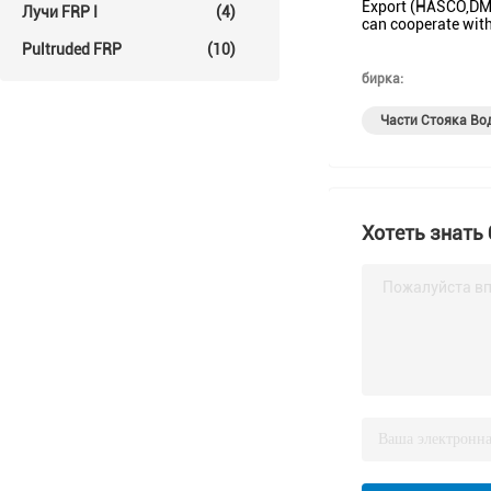
Export (HASCO,DME,
Лучи FRP I
(4)
can cooperate with
Pultruded FRP
(10)
бирка:
Части Стояка Во
Хотеть знать
Пожалуйста вп