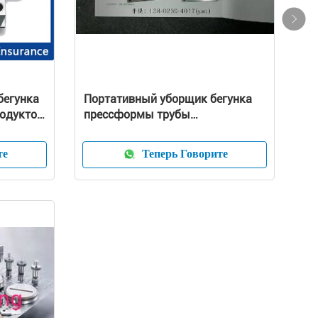
бегунка
Портативный уборщик бегунка
родуктов
прессформы трубы
нержавеющей стали для
впрыскивает модель
те
Теперь Говорите