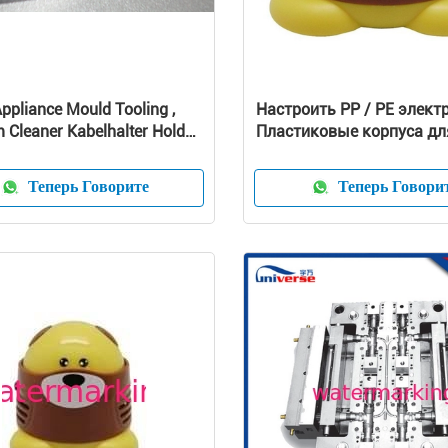
pliance Mould Tooling ,
Настроить PP / PE элект
Cleaner Kabelhalter Holder
Пластиковые корпуса дл
g
чистых оболочки глубок
Теперь Говорите
Теперь Говори