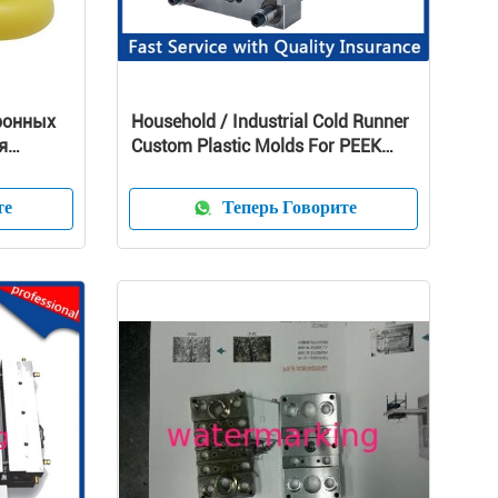
ронных
Household / Industrial Cold Runner
я
Custom Plastic Molds For PEEK
ая
Products
те
Теперь Говорите