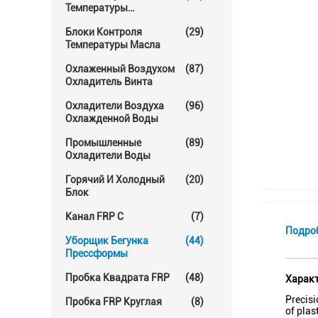
Температуры
Прессформы
Блоки Контроля
(29)
Температуры Масла
Охлаженный Воздухом
(87)
Охладитель Винта
Охладители Воздуха
(96)
Охлажденной Воды
Промышленные
(89)
Охладители Воды
Горячий И Холодный
(20)
Блок
Канал FRP C
(7)
Подро
Уборщик Бегунка
(44)
Прессформы
Пробка Квадрата FRP
(48)
Характ
Precisi
Пробка FRP Круглая
(8)
of plas