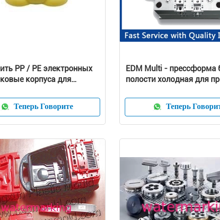
ить PP / PE электронных
EDM Multi - прессформа 
ковые корпуса для
полости холодная для п
 оболочки глубокая
домочадца
Теперь Говорите
Теперь Говори