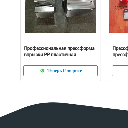
Профессиональная прессформа
Пресс
впрыски PP пластичная
пресс
домоча
отлив
Теперь Говорите
пылесо
пресс
устрой