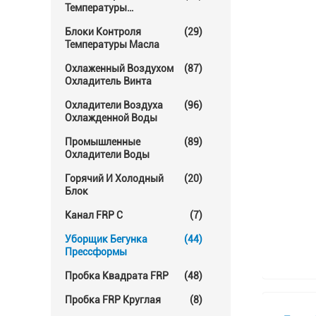
Температуры
Прессформы
Блоки Контроля
(29)
Температуры Масла
Охлаженный Воздухом
(87)
Охладитель Винта
Охладители Воздуха
(96)
Охлажденной Воды
Промышленные
(89)
Охладители Воды
Горячий И Холодный
(20)
Блок
Канал FRP C
(7)
Уборщик Бегунка
(44)
Прессформы
Пробка Квадрата FRP
(48)
Пробка FRP Круглая
(8)