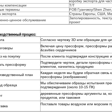
коробку экспорта для час
ны компенсации
T/T
вые термины
FOB Гуанчжоу/Shen Zhen,
 экспорта
Страны Европы, США, Мек
Заполированность, тексту
енно-ценное обслуживание
проект
одственный процесс:
ата
Согласно чертежу 3D или образцам для ци
Включая цену прессформ, прессформы ра
еговоры
&cavities сердечников
аз на покупку
После клиента подтверждая конструкцию 
Подтвердите чертеж, детали прессформы с
ать прессформу
клиентом, начнитесь продукцию
Каждая неделя мы будем обратная связь к
изводственный план
прессформы (изображение)
Мы обеспечиваем образцы испытания пр
од образца
подтверждения (около 10-15 ПК)
деревянные прессформы аргументы за, ко
ет
продуктов, или таможня
Поставьте товары воздухом или морским п
тавка