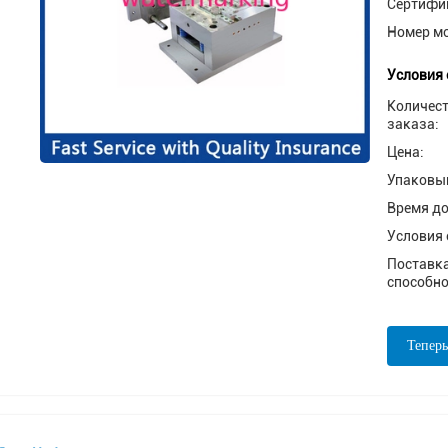
Сертифи
Номер м
Условия 
Количес
заказа:
Цена:
Упаковы
Время до
Условия 
Поставк
способно
Теперь