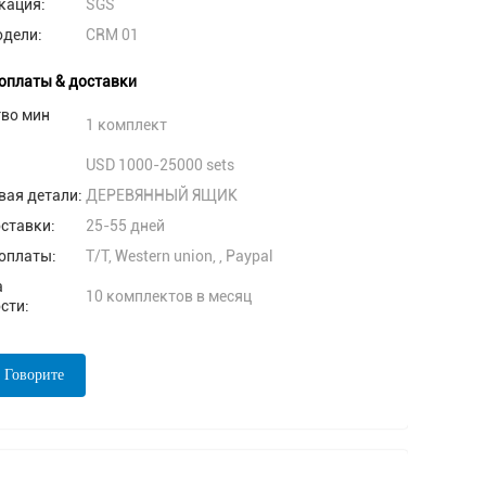
кация:
SGS
одели:
CRM 01
оплаты & доставки
тво мин
1 комплект
USD 1000-25000 sets
вая детали:
ДЕРЕВЯННЫЙ ЯЩИК
ставки:
25-55 дней
оплаты:
T/T, Western union, , Paypal
а
10 комплектов в месяц
сти:
 Говорите