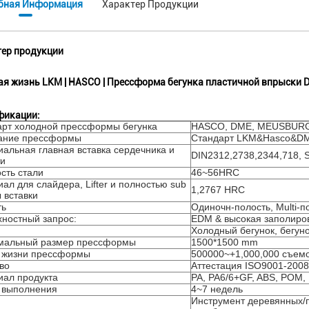
бная Информация
Характер Продукции
ер продукции
я жизнь LKM | HASCO | Прессформа бегунка пластичной впрыски 
фикации:
арт холодной прессформы бегунка
HASCO, DME, MEUSBURGE
ание прессформы
Стандарт LKM&Hasco&DME 
альная главная вставка сердечника и
DIN2312,2738,2344,718, 
ти
сть стали
46~56HRC
ал для слайдера, Lifter и полностью sub
1,2767 HRC
 вставки
ть
Одиночн-полость, Multi-п
ностный запрос:
EDM & высокая заполиро
Холодный бегунок, бегун
мальный размер прессформы
1500*1500 mm
 жизни прессформы
500000~+1,000,000 съем
во
Аттестация ISO9001-2008
иал продукта
PA, PA6/6+GF, ABS, POM,
 выполнения
4~7 недель
Инструмент деревянных/п