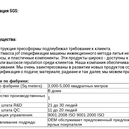
ация SGS:
ущества:
струкция прессформы подлеубежал требование к клиента.
стмасса jof спецификации машины инжекционного метода литья не
сы, и пластичные компоненты. Эти продукты широко - доступны 
ли высокое repulation среди клиентов. Наша компания обеспечива
ивания. Мы очень заинтересованы в развитии новых продуктов с
цификация о подаче, материале, радиане и так далее, мы можем пр
е по фабрики:
 фабрики (Sq.meters):
3,000-5,000 квадратных метров
:
В доме
ество производственных
1
 штата R&D:
21 до 30 людей
 штата QC:
11 до 20 людей
ация управления:
9001:2008 ISO 9001:2000 ISO
OEM обслуживает предложенный предлож
авливание подряда:
ярлык покупателя