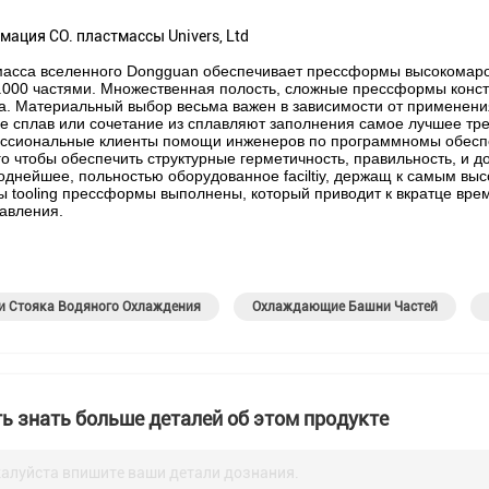
ация CO. пластмассы Univers, Ltd
асса вселенного Dongguan обеспечивает прессформы высокомароч
.000 частями. Множественная полость, сложные прессформы конс
а. Материальный выбор весьма важен в зависимости от применен
е сплав или сочетание из сплавляют заполнения самое лучшее тре
сиональные клиенты помощи инженеров по программномы обеспе
го чтобы обеспечить структурные герметичность, правильность, и 
днейшее, польностью оборудованное faciltiy, держащ к самым выс
ы tooling прессформы выполнены, который приводит к вкратце вре
авления.
и Стояка Водяного Охлаждения
Охлаждающие Башни Частей
ь знать больше деталей об этом продукте
алуйста впишите ваши детали дознания.