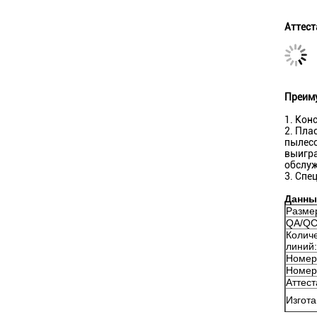
Аттест
Преим
1. Кон
2. Пла
пылесо
выигра
обслуж
3. Спе
Данны
Размер
QA/QC
Колич
линий:
Номер
Номер
Аттест
Изгот