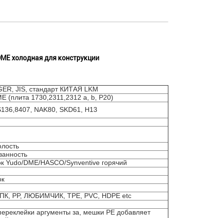
DME холодная для конструкции
R, JIS, стандарт КИТАЯ LKM
(плита 1730,2311,2312 a, b, P20)
S136,8407, NAK80, SKD61, H13
олость
ванность
ок Yudo/DME/HASCO/Synventive горячий
ок
 ПК, PP, ЛЮБИМЧИК, TPE, PVC, HDPE etc
ереклейки аргументы за, мешки PE добавляет