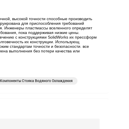
ной, высокой точности способные производить
труирована для приспособления требований
ия. Инженеры пластмассы вселенного определят
бования, пока поддерживая низкие цены.
чению с конструкциями SolidWorks их прессформ
долговечность их конструкции. Использующ
оким стандартам точности и безопасности. все
мена выполнения без потери качества или
Компоненты Стояка Водяного Охлаждения