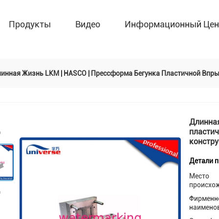
Продукты
Видео
Информационный Цен
инная Жизнь LKM | HASCO | Прессформа Бегунка Пластичной Впр
Длинная
пласти
констр
Детали 
Место
происхо
Фирменн
наимено