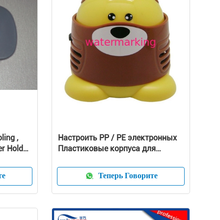
ing ,
Настроить PP / PE электронных
r Holder
Пластиковые корпуса для
чистых оболочки глубокая
те
Теперь Говорите