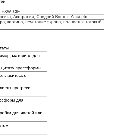
тей
 EXW, CIF
сика, Австралия, Средний Восток, Азия etc
ра, картина, печатание экрана, полностью готовый
таты
змер, материал для
и цитату прессформы
огласитесь с
лиент прогресс
ессформ для
робки для частей или
утем