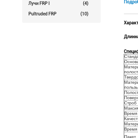
Подро
Лучи FRP I
(4)
Pultruded FRP
(10)
Характ
Длинна
Специ
Станд
Основ
Матери
полос
Твердо
Матери
пользы
Полос
Поверх
Строб
Макси
Время
Качест
Матер
Время
Пакет