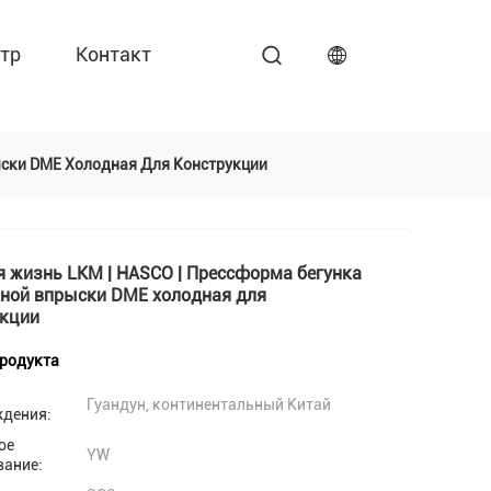
тр
Контакт
ыски DME Холодная Для Конструкции
 жизнь LKM | HASCO | Прессформа бегунка
чной впрыски DME холодная для
укции
продукта
Гуандун, континентальный Китай
ждения:
ое
YW
вание: