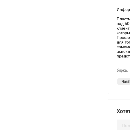
Информ
Пластм
над 50
клиент
которы
Профес
для то
самомо
аспект
предст
бирка:
Част
Хотет
Пож