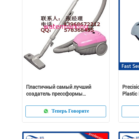
Пластичный самый лучший
Precisi
создатель прессформы
Plastic
улавливателя пыли прессформы
Custom
пылесоса
Теперь Говорите