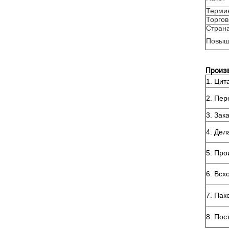
Терми
Торго
Страна
Повыш
Произв
1. Цит
2. Пер
3. Зак
4. Дел
5. Про
6. Всх
7. Пак
8. Пос